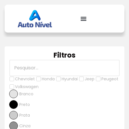
Filtros
Chevrolet
Honda
Hyundai
Jeep
Peugeot
Volkswagen
Branco
Preto
Prata
Cinza