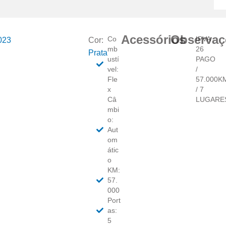
Acessórios
Observaç
Co
IPVA
023
Cor:
mb
26
Prata
ustí
PAGO
vel:
/
Fle
57.000K
x
/ 7
Câ
LUGARE
mbi
o:
Aut
om
átic
o
KM:
57.
000
Port
as:
5