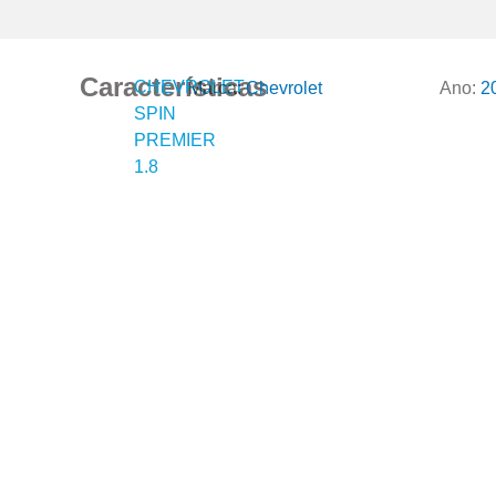
Características
CHEVROLET
Marca:
Chevrolet
Ano:
2
SPIN
PREMIER
1.8