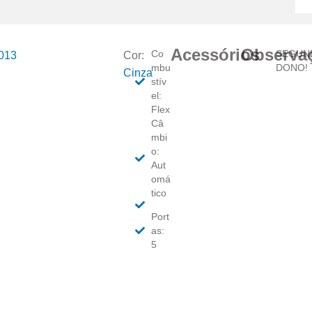
Acessórios
Observa
Co
SEGUN
013
Cor:
mbu
DONO!
Cinza
stív
el:
Flex
Câ
mbi
o:
Aut
omá
tico
Port
as:
5