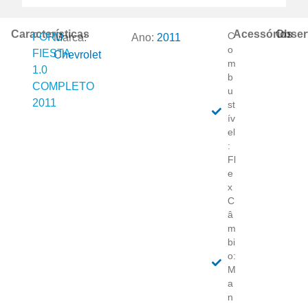
Características
Acessórios
Obser
C
FORD
Marca:
Ano:
2011
o
FIESTA
Chevrolet
m
1.0
b
COMPLETO
u
2011
st
ív
el
:
Fl
e
x
C
â
m
bi
o:
M
a
n